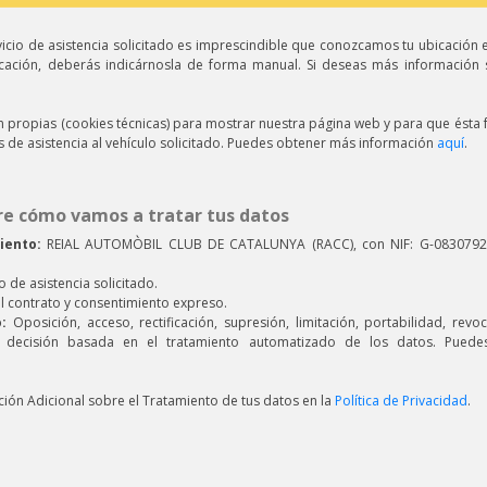
vicio de asistencia solicitado es imprescindible que conozcamos tu ubicación 
bicación, deberás indicárnosla de forma manual. Si deseas más información
n propias (cookies técnicas) para mostrar nuestra página web y para que ésta 
s de asistencia al vehículo solicitado. Puedes obtener más información
aquí
.
e cómo vamos a tratar tus datos
iento:
REIAL AUTOMÒBIL CLUB DE CATALUNYA (RACC), con NIF: G-08307928,
o de asistencia solicitado.
l contrato y consentimiento expreso.
:
Oposición, acceso, rectificación, supresión, limitación, portabilidad, rev
 decisión basada en el tratamiento automatizado de los datos. Puede
ción Adicional sobre el Tratamiento de tus datos en la
Política de Privacidad
.