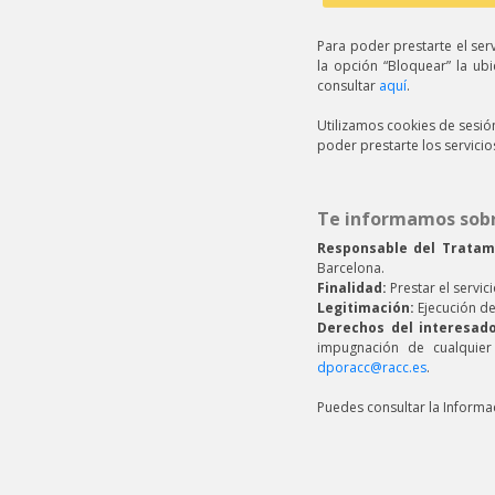
Para poder prestarte el ser
la opción “Bloquear” la u
consultar
aquí
.
Utilizamos cookies de sesió
poder prestarte los servicio
Te informamos sobr
Responsable del Tratam
Barcelona.
Finalidad:
Prestar el servici
Legitimación:
Ejecución de
Derechos del interesado
impugnación de cualquier
dporacc@racc.es
.
Puedes consultar la Informa